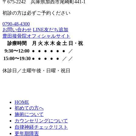
〒675-2242 兵庫県加西市尾崎町441-1
初診の方は必ずご予約ください
0790-48-4300
お問い合わせ
LINE友だち追加
豊田接骨院オフィシャルサイト
診療時間
月
火
水
木
金
土
日・祝
9:30〜12:00
●
●
●
●
●
●
／
15:00〜19:30
●
●
●
●
●
／
／
休診日／土曜午後・日曜・祝日
HOME
初めての方へ
施術について
カウンセリングについて
自律神経チェックリスト
更年期障害