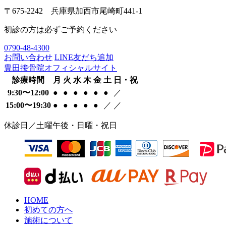
〒675-2242 兵庫県加西市尾崎町441-1
初診の方は必ずご予約ください
0790-48-4300
お問い合わせ
LINE友だち追加
豊田接骨院オフィシャルサイト
診療時間
月
火
水
木
金
土
日・祝
9:30〜12:00
●
●
●
●
●
●
／
15:00〜19:30
●
●
●
●
●
／
／
休診日／土曜午後・日曜・祝日
HOME
初めての方へ
施術について