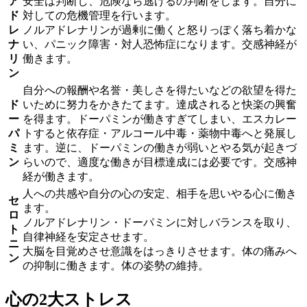
ア
安全は判断し、危険なら逃げるの判断をします。自分に
ド
対しての危機管理を行います。
レ
ノルアドレナリンが過剰に働くと怒りっぽく落ち着かな
ナ
い、パニック障害・対人恐怖症になります。交感神経が
リ
働きます。
ン
自分への報酬や名誉・美しさを得たいなどの欲望を得た
ド
いために努力をかきたてます。達成されると快楽の興奮
ー
を得ます。ドーパミンが働きすぎてしまい、エスカレー
パ
トすると依存症・アルコール中毒・薬物中毒へと発展し
ミ
ます。逆に、ドーパミンの働きが弱いとやる気が起きづ
ン
らいので、適度な働きが目標達成には必要です。交感神
経が働きます。
人への共感や自分の心の安定、相手を思いやる心に働き
セ
ます。
ロ
ノルアドレナリン・ドーパミンに対しバランスを取り、
ト
自律神経を安定させます。
ニ
大脳を目覚めさせ意識をはっきりさせます。体の痛みへ
ン
の抑制に働きます。体の姿勢の維持。
心の2大ストレス