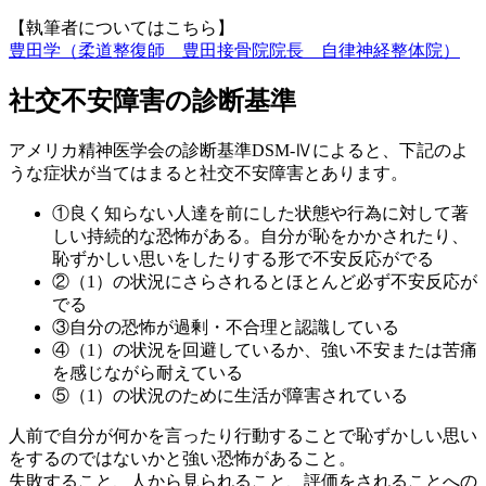
【執筆者についてはこちら】
豊田学（柔道整復師 豊田接骨院院長 自律神経整体院）
社交不安障害の診断基準
アメリカ精神医学会の診断基準DSM-Ⅳによると、下記のよ
うな症状が当てはまると社交不安障害とあります。
①良く知らない人達を前にした状態や行為に対して著
しい持続的な恐怖がある。自分が恥をかかされたり、
恥ずかしい思いをしたりする形で不安反応がでる
②（1）の状況にさらされるとほとんど必ず不安反応が
でる
③自分の恐怖が過剰・不合理と認識している
④（1）の状況を回避しているか、強い不安または苦痛
を感じながら耐えている
⑤（1）の状況のために生活が障害されている
人前で自分が何かを言ったり行動することで恥ずかしい思い
をするのではないかと強い恐怖があること。
失敗すること、人から見られること、評価をされることへの