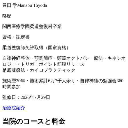
豊田 学
Manabu Toyoda
略歴
関西医療学園柔道整復科卒業
資格・認定書
柔道整復師免許取得（国家資格）
自律神経整体・顎関節症・頭蓋オクトパシー療法・キネシオ
ロジー・トリガーポイント筋膜リリース
足底版療法・カイロプラクティック
施術歴20年・施術累計6万7千人余り・自律神経の勉強会360
時間参加
監修日：2026年7月29日
治療院紹介
当院のコースと料金