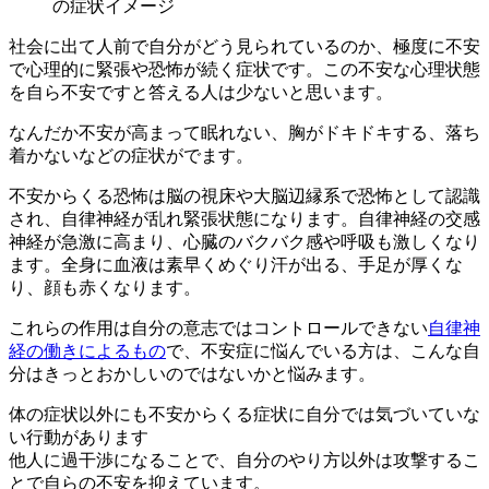
社会に出て人前で自分がどう見られているのか
、極度に不安
で心理的に緊張や恐怖が続く症状です。この不安な心理状態
を自ら不安ですと答える人は少ないと思います。
なんだか不安が高まって眠れない、胸がドキドキする、落ち
着かない
などの症状がでます。
不安からくる恐怖は脳の視床や大脳辺縁系で恐怖として認識
され、自律神経が乱れ緊張状態になります。自律神経の交感
神経が急激に高まり、心臓のバクバク感や呼吸も激しくなり
ます。全身に血液は素早くめぐり汗が出る、手足が厚くな
り、顔も赤くなります。
これらの作用は自分の意志ではコントロールできない
自律神
経の働きによるもの
で、不安症に悩んでいる方は、こんな自
分はきっとおかしいのではないかと悩みます。
体の症状以外にも不安からくる症状に自分では気づいていな
い行動があります
他人に過干渉になることで、自分のやり方以外は攻撃するこ
とで自らの不安を抑えています。