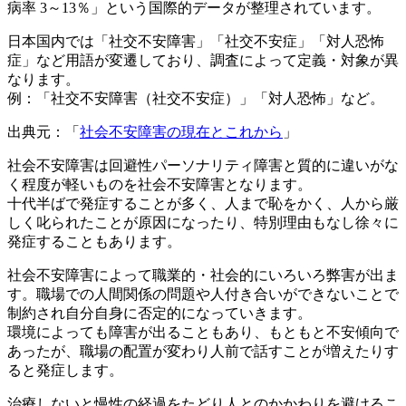
病率 3～13％」という国際的データが整理されています。
日本国内では「社交不安障害」「社交不安症」「対人恐怖
症」など用語が変遷しており、調査によって定義・対象が異
なります。
例：「社交不安障害（社交不安症）」「対人恐怖」など。
出典元：「
社会不安障害の現在とこれから
」
社会不安障害は回避性パーソナリティ障害と質的に違いがな
く程度が軽いものを社会不安障害となります。
十代半ばで発症することが多く、人まで恥をかく、人から厳
しく叱られたことが原因になったり、特別理由もなし徐々に
発症することもあります。
社会不安障害によって職業的・社会的にいろいろ弊害が出ま
す。職場での人間関係の問題や人付き合いができないことで
制約され自分自身に否定的になっていきます。
環境によっても障害が出ることもあり、もともと不安傾向で
あったが、職場の配置が変わり人前で話すことが増えたりす
ると発症します。
治療しないと慢性の経過をたどり人とのかかわりを避けるこ