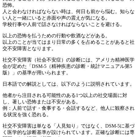
恐怖。
人と会わなければならない時は、何日も前から悩む。知らな
い人と一緒にいると赤面や声の震えが気になる。
学校行事や人前で話さなければならないことを避ける。
以上の恐怖を払うための行動や飲酒などがある。
以上のことが当てはまり日常の多くを占めることがあると社
交不安障害となります。
社交不安障害（社会不安症）の診断には、アメリカ精神医学
会が定めた「DSM-5（精神疾患の診断・統計マニュアル第5
版）」の基準が用いられます。
日本語での解説としては、以下のように説明されています。
他者から注目される可能性のある1つ以上の社交場面に対
し、著しい恐怖または不安がある。
例：人前で話す・食事する・会話するなど、他人に観察され
る状況を強く恐れる。
社交不安障害は単なる「人見知り」ではなく、DSM-5に基づ
く医学的な診断基準が設けられています。正確な診断には専