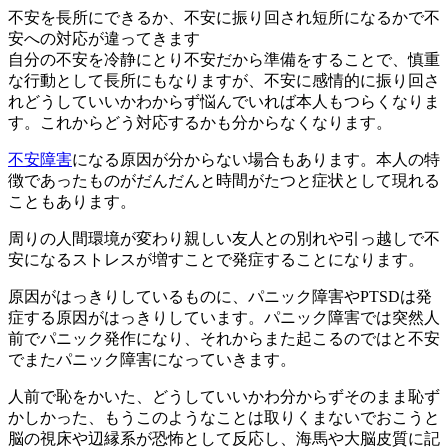
不安を長所にできるか、不安に振り回され短所になるかで不
安への対応が違ってきます
自分の不安を冷静にとり不安だから準備をすることで、慎重
な行動として長所にもなりますが、不安に感情的に振り回さ
れどうしていいかわからず悩んでいれば本人もつらくなりま
す。これからどう対応するかも分からなくなります。
不安障害
になる原因が分からない場合もあります。本人の特
徴であったものがだんだんと時間がたつと症状として現れる
こともあります。
周りの人間環境が変わり親しい友人との別れや引っ越しで不
安になるストレスが増すことで発症することになります。
原因がはっきりしているものに、パニック障害やPTSDは発
症する原因がはっきりしています。パニック障害では突然人
前でパニック発作になり、それからまた起こるのではと不安
でまたパニック障害になっていきます。
人前で恥をかいた、どうしていいかわ分からずそのまま恥ず
かしかった、もうこのようなことは取りくまないでおこうと
脳の視床や辺縁系が恐怖として反応し
、海馬や大脳皮質に記