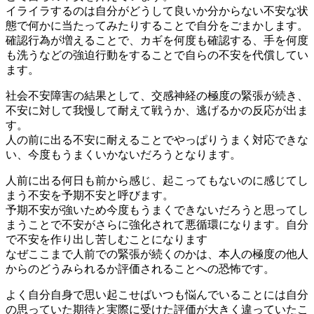
イライラするのは自分がどうして良いか分からない不安な状
態で何かに当たってみたりすることで自分をごまかします。
確認行為が増えることで、カギを何度も確認する、手を何度
も洗うなどの強迫行動をすることで自らの不安を代償してい
ます。
社会不安障害の結果として、交感神経の極度の緊張が続き、
不安に対して我慢して耐えて戦うか、逃げるかの反応が出ま
す。
人の前に出る不安に耐えることでやっぱりうまく対応できな
い、今度もうまくいかないだろうとなります。
人前に出る何日も前から感じ、起こってもないのに感じてし
まう不安を
予期不安
と呼びます。
予期不安が強いため今度もうまくできないだろうと思ってし
まうことで不安がさらに強化されて悪循環になります。自分
で不安を作り出し苦しむことになります
なぜここまで人前での緊張が続くのかは、本人の極度の他人
からのどうみられるか評価されることへの恐怖です。
よく自分自身で思い起こせばいつも悩んでいることには自分
の思っていた期待と実際に受けた評価が大きく違っていたこ