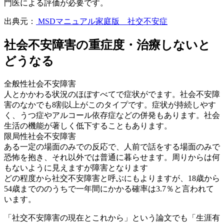
門医による評価が必要です。
出典元：
MSDマニュアル家庭版 社交不安症
社会不安障害の重症度・治療しないと
どうなる
全般性社会不安障害
人とかかわる状況のほぼすべて
で症状がでます。社会不安障
害のなかでも8割以上がこのタイプです。症状が持続しやす
く、うつ症やアルコール依存症などの併発もあります。社会
生活の機能が著しく低下することもあります。
限局性社会不安障害
ある一定の場面のみでの反応
で、人前で話をする場面のみで
恐怖を抱き、それ以外では普通に暮らせます。周りからは何
もないように見えますが障害となります
どの程度から社交不安障害と呼ぶにもよりますが、18歳から
54歳までののうちで一年間にかかる確率は3.7％と言われて
います。
「
社交不安障害の現在とこれから
」という論文でも「生涯有