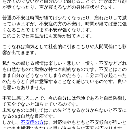
をかくのでないかと自分の心で感じることで、
汗が出たり顔
が赤くなったり、声が震える
などの身体症状がでます。
普通の不安は時間が経てば少なくなったり、忘れたりして減
っていきますが、不安症の方の不安は、時間が経てば更に強
くなることでますます不安が強くなります。
このことで日常生活にも支障が出てきます。
こうなれば病気として社会的に引きこもりや人間関係にも影
響が出てきます。
私たちの感じる感情は楽しい・悲しい・憤り・不安などどれ
も自然なもので動物が持つ本能的なものです。不安とはこの
まま自分がどうなってしまうのだろう、自分に何が起こった
のだろうと自然に意識することなく感じているのです。良い
も悪いもありません。
不安に感じることで、今の自分には危険であると自己防衛し
て安全でないと知らせているのです。
未知なものに対してはこの先どうなるか分からないと不安に
なるのは自然な反応です。
しかし、
不安症の方
は、対応法やもともと不安傾向が強いと
このまま解消できないと思い込みさらに不安が広がります。