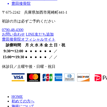
豊田接骨院
〒675-2242 兵庫県加西市尾崎町441-1
初診の方は必ずご予約ください
0790-48-4300
お問い合わせ
LINE友だち追加
豊田接骨院オフィシャルサイト
診療時間
月
火
水
木
金
土
日・祝
9:30〜12:00
●
●
●
●
●
●
／
15:00〜19:30
●
●
●
●
●
／
／
休診日／土曜午後・日曜・祝日
HOME
初めての方へ
施術について