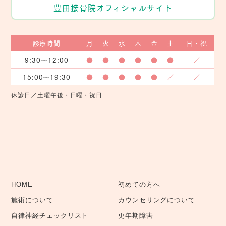
豊田接骨院オフィシャルサイト
診療時間
月
火
水
木
金
土
日・祝
9:30〜12:00
●
●
●
●
●
●
／
15:00〜19:30
●
●
●
●
●
／
／
休診日／土曜午後・日曜・祝日
HOME
初めての方へ
施術について
カウンセリングについて
自律神経チェックリスト
更年期障害