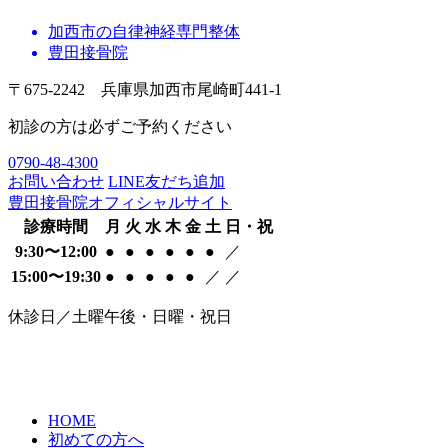
加西市の自律神経専門整体
豊田接骨院
〒675-2242 兵庫県加西市尾崎町441-1
初診の方は必ずご予約ください
0790-48-4300
お問い合わせ
LINE友だち追加
豊田接骨院オフィシャルサイト
診療時間
月
火
水
木
金
土
日・祝
9:30〜12:00
●
●
●
●
●
●
／
15:00〜19:30
●
●
●
●
●
／
／
休診日／土曜午後・日曜・祝日
HOME
初めての方へ